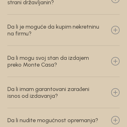
strani državljanin?
Da, moguće je da kupite nekretninu kao strani
državljanin. Potreban Vam je pasoš pri potpisvanju
Da li je moguće da kupim nekretninu
predugovora.
na firmu?
Da, moguće je.
Da li mogu svoj stan da izdajem
preko Monte Casa?
Da, možeš izdavati stan preko recepcije Monte
Casa Zlatibor.
Da li imam garantovani zarađeni
isnos od izdavanja?
Ne, ne možemo garantovati koji iznos ćete dobiti
od izdavanja. Svakako hoćete ali visina iznosa zavisi
Da li nudite mogućnost opremanja?
od više faktora.