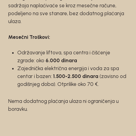
sadržaja naplaćivaće se kroz mesečne račune,
podeljeno na sve stanare, bez dodatnog plaćanja
ulaza.
Mesečni Troškovi:
Održavanje liftova, spa centra i čišćenje
zgrade: oko
6.000 dinara
Zajednička električna energija i voda za spa
centar i bazen:
1.500-2.500 dinara
(zavisno od
godišnjeg doba). Otprilike oko 70 €.
Nema dodatnog plaćanja ulaza ni ograničenja u
boravku.