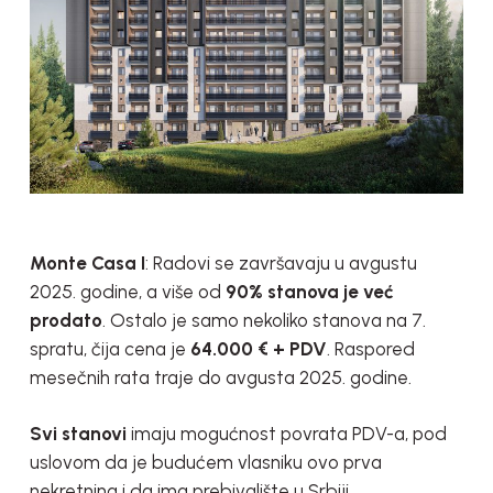
Monte Casa I
: Radovi se završavaju u avgustu
2025. godine, a više od
90% stanova je već
prodato
. Ostalo je samo nekoliko stanova na 7.
spratu, čija cena je
64.000 € + PDV
. Raspored
mesečnih rata traje do avgusta 2025. godine.
Svi stanovi
imaju mogućnost povrata PDV-a, pod
uslovom da je budućem vlasniku ovo prva
nekretnina i da ima prebivalište u Srbiji.