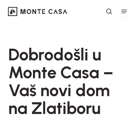
Skip
Menu
to
search
main
content
Dobrodošli u
Monte Casa –
Vaš novi dom
na Zlatiboru