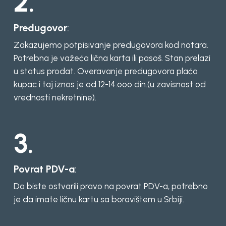
2.
Predugovor
:
Zakazujemo potpisivanje predugovora kod notara.
Potrebna je važeća lična karta ili pasoš. Stan prelazi
u status prodat. Overavanje predugovora plaća
kupac i taj iznos je od 12-14.ooo din.(u zavisnost od
vrednosti nekretnine).
3.
Povrat PDV-a
:
Da biste ostvarili pravo na povrat PDV-a, potrebno
je da imate ličnu kartu sa boravištem u Srbiji.