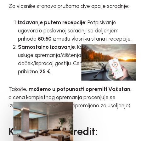
Za vlasnike stanova pružamo dve opcije saradnje:
Izdavanje putem recepcije
: Potpisivanje
ugovora o poslovnoj saradnji sa deljenjem
prihoda
50:50
između vlasnika stana i recepcije.
Samostalno izdavanje
: Korisnici mogu koristiti
usluge spremanja/čišćenja stana, kao i
doček/ispraćaj gostiju. Cena ove usluge biće
približno
25 €
.
Takođe
, možemo u potpunosti opremiti Vaš stan
,
a cena kompletnog opremanja procenjuje se
između
12.000-14.000 €
(pripremljeno za useljenje).
Kupovina na Kredit: