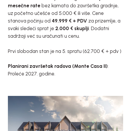
mesečne rate
bez kamata do završetka gradnje,
uz početno učešće od 5.000 € ili više. Cene
stanova počinju od
49.999 € + PDV
za prizemlje, a
svaki sledeći sprat je
2.000 € skuplji
. Dodatni
sadržaji već su uračunati u cenu.
Prvi slobodan stan je na 5. spratu (62.700 € + pdv )
Planirani završetak radova (Monte Casa II)
:
Proleće 2027. godine.